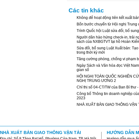
Các tin khác
Không để hoạt động liên kết xuất bản
Bốn bước chuyển từ Hội nghị Trung ư
Trình Quốc hội Luật sửa đổi, bổ sun
Người dân hào hứng check-in, trải 
sách của NXBGTVT tại hồ Hoàn Kiế
Sửa đổi, bổ sung Luật Xuất bản: Tạo 
trong thời kỳ mới
Tăng cường phòng, chống vi phạm b
Ngày Sách và Văn hóa đọc Việt Nam 
gian số
HỘI NGHỊ TOÀN QUỐC NGHIÊN CỨU
NGHỊ TRUNG ƯƠNG 2
Chỉ thị số 04-CT/TW của Ban Bí thư -
Công bố Thông tin doanh nghiệp củ
2023
NHÀ XUẤT BẢN GIAO THÔNG VẬN 
NHÀ XUẤT BẢN GIAO THÔNG VẬN TẢI
HƯỚNG DẪN M
Địa chỉ: Số 8 Tăng Bạt Hổ, Phường Cửa Nam, TP. Hà Nội
Hướng dẫn mua ấ