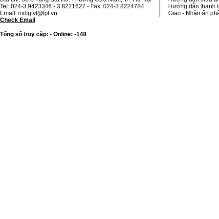
Tel: 024-3.9423346 - 3.8221627 - Fax: 024-3.8224784
Hướng dẫn thanh 
Email: nxbgtvt@fpt.vn
Giao - Nhận ấn p
Check Email
Tổng số truy cập: - Online: -148