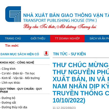
TRANG CHỦ
GIỚI THIỆU
TT DOANH NGHIỆP
SÁCH VÀ ẤN P
Tin mới:
TIN TỨC - SỰ KIỆN
DANH MỤC SÁCH HIỆN CÓ
KHOA HỌC - CÔNG NGHỆ
THƯ CHÚC MỪNG 
- Công trình
THƯ NGUYỄN PHÚ
- Cơ khí - Điện tử - Tin học
XUẤT BẢN, IN VÀ
- Kinh tế - Vận tải - Môi trường
- Lĩnh vực khác
NAM NHÂN DỊP KỶ
QUY TRÌNH - QUY CHUẨN - QUY
TRUYỀN THỐNG CỦ
PHẠM
- Đường bộ
10/10/2022)
- Đường sắt
- Đường thủy nội địa
11
:
12
2022
/
09
/
23