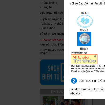
- Hàng không
- Hàng hải
VĂN HÓA - XÃ HỘI
- Lịch sử truyền thống
- Văn học - Nghệ thuật
- Sách khác
TỦ SÁCH AN TOÀN GIAO THÔNG
- Đào tạo sát hạch
Sách c
- An toàn giao thông khác
và quy
LUẬT PHÁP - CHIẾN LƯỢC - QUY
thuật l
HOẠCH
lý tìn
Ý KIẾN 
Chưa có 
TIN TỨC SỰ KIỆN