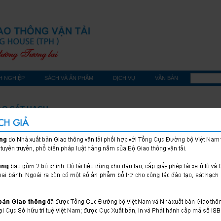
H NGHIỆP
SÁCH VÀ ẤN PHẨM
DỊCH VỤ
VĂN BẢN
ẠO SÁT HẠCH
600 CÂU HỎI DÙNG CHO SÁT HẠ
GIẤY PHÉP LÁI XE CƠ GIỚI ĐƯỜNG
Bộ Giao thông vận tải
Loại sách: Đào tạo sát hạch
Khổ sách: 14.5 x 20.5 cm
Số trang: 204
Năm xuất bản: 2022