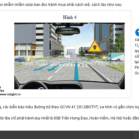
ó bố cục gồm 8 chương, với tổng số 600 câu hỏi liên qu
 tắc giao thông đường bộ, nghiệp vụ vận tải, văn hóa gia
ái xe, cấu tạo và sửa chữa, hệ thống biển báo hiệu đường b
h huống giao thông.
BẠN ĐỌC
ý kiến ...