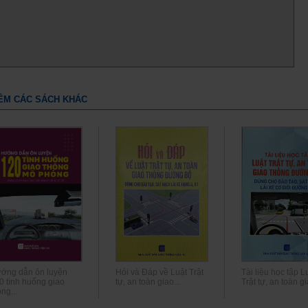
ÊM CÁC SÁCH KHÁC
ớng dẫn ôn luyện
Hỏi và Đáp về Luật Trật
Tài liệu học tập L
0 tình huống giao
tự, an toàn giao...
Trật tự, an toàn gi
ng...