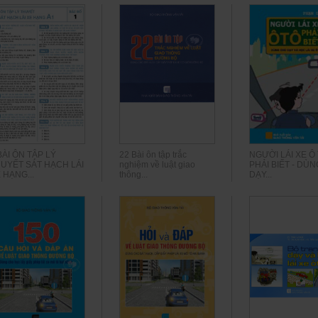
BÀI ÔN TẬP LÝ
22 Bài ôn tập trắc
NGƯỜI LÁI XE Ô
UYẾT SÁT HẠCH LÁI
nghiệm về luật giao
PHẢI BIẾT - DÙ
 HẠNG...
thông...
DẠY...