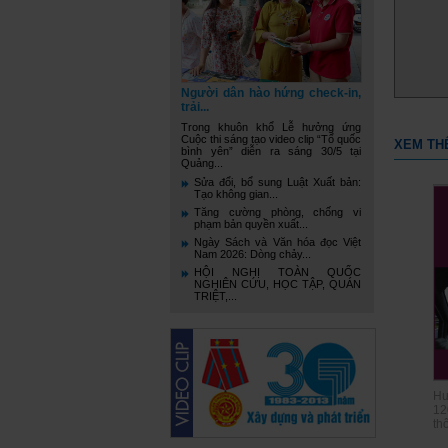
Người dân hào hứng check-in,
trải...
Trong khuôn khổ Lễ hưởng ứng
Cuộc thi sáng tạo video clip “Tổ quốc
XEM TH
bình yên” diễn ra sáng 30/5 tại
Quảng...
Sửa đổi, bổ sung Luật Xuất bản:
Tạo không gian...
Tăng cường phòng, chống vi
phạm bản quyền xuất...
Ngày Sách và Văn hóa đọc Việt
Nam 2026: Dòng chảy...
HỘI NGHỊ TOÀN QUỐC
NGHIÊN CỨU, HỌC TẬP, QUÁN
TRIỆT,...
Hư
12
thô