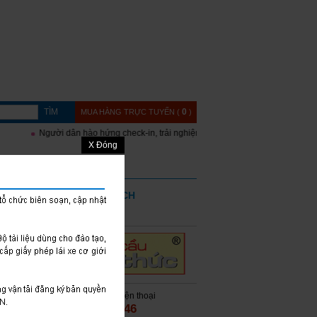
TÌM
0
MUA HÀNG TRỰC TUYẾN (
)
Người dân hào hứng check-in, trải nghiệm gian trưng bày của CSGT và t
X Đóng
CH, CẤP
ĐẶT MUA SÁCH
 BỘ
Sách Đặt hàng
Mua hàng qua điện thoại
024 3942.8746