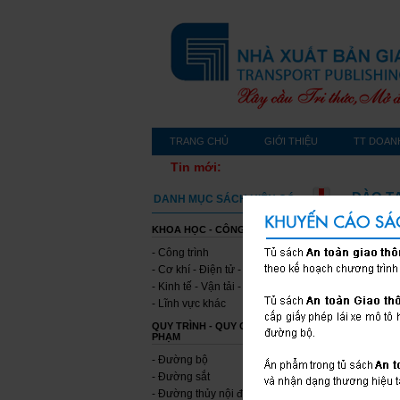
TRANG CHỦ
GIỚI THIỆU
TT DOAN
Tin mới:
ĐÀO T
DANH MỤC SÁCH HIỆN CÓ
KHOA HỌC - CÔNG NGHỆ
- Công trình
- Cơ khí - Điện tử - Tin học
- Kinh tế - Vận tải - Môi trường
- Lĩnh vực khác
QUY TRÌNH - QUY CHUẨN - QUY
PHẠM
- Đường bộ
- Đường sắt
- Đường thủy nội địa