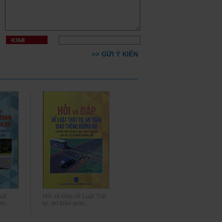
>> GỬI Ý KIẾN
uật
Hỏi và Đáp về Luật Trật
ao...
tự, an toàn giao...