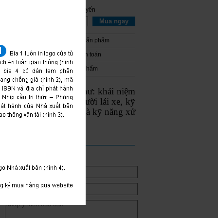
Mua hàng trực tuyến
Số lượng:
Mua ngay
Hướng dẫn mua ấn phẩm
Hướng dẫn thanh toán
Giao - Nhận ấn phẩm
an đến các lĩnh vực như: khái niệm
o thông và đạo đức người lái xe, kỹ
ộ, giải các thế sa hình và kỹ năng xử
ĐÓNG GÓP Ý KIẾN