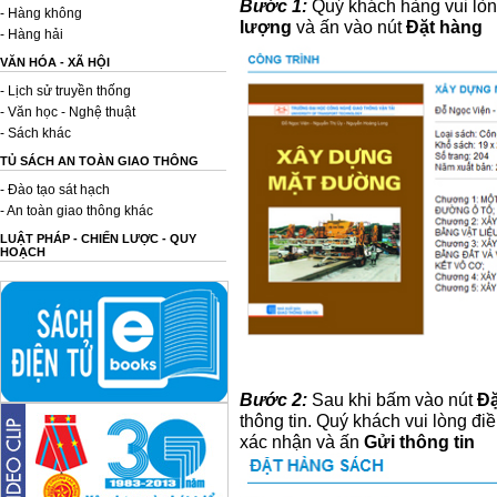
Bước 1:
Quý khách hàng vui lòn
- Hàng không
lượng
và ấn vào nút
Đặt hàng
- Hàng hải
VĂN HÓA - XÃ HỘI
- Lịch sử truyền thống
- Văn học - Nghệ thuật
- Sách khác
TỦ SÁCH AN TOÀN GIAO THÔNG
- Đào tạo sát hạch
- An toàn giao thông khác
LUẬT PHÁP - CHIẾN LƯỢC - QUY
HOẠCH
Bước 2:
Sau khi bấm vào nút
Đặ
thông tin. Quý khách vui lòng đ
xác nhận và ấn
Gửi thông tin