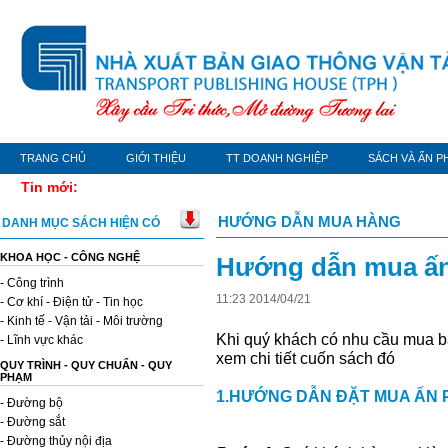
TRANG CHỦ
GIỚI THIỆU
TT DOANH NGHIỆP
SÁCH VÀ ẤN P
Tin mới:
HƯỚNG DẪN MUA HÀNG
DANH MỤC SÁCH HIỆN CÓ
KHOA HỌC - CÔNG NGHỆ
Hướng dẫn mua ấ
- Công trình
11
:
23
2014
/
04
/
21
- Cơ khí - Điện tử - Tin học
- Kinh tế - Vận tải - Môi trường
Khi quý khách có nhu cầu mua bấ
- Lĩnh vực khác
xem chi tiết cuốn sách đó
QUY TRÌNH - QUY CHUẨN - QUY
PHẠM
1.HƯỚNG DẪN ĐẶT MUA ẤN
- Đường bộ
- Đường sắt
- Đường thủy nội địa