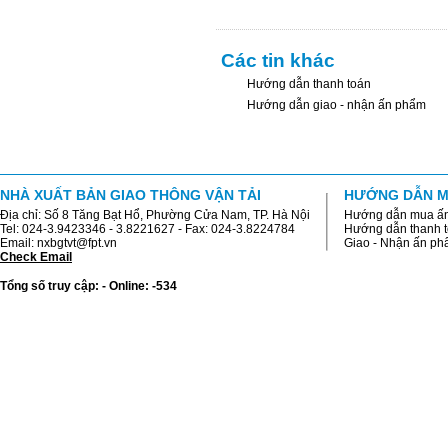
Các tin khác
Hướng dẫn thanh toán
Hướng dẫn giao - nhận ấn phẩm
NHÀ XUẤT BẢN GIAO THÔNG VẬN TẢI
HƯỚNG DẪN M
Địa chỉ: Số 8 Tăng Bạt Hổ, Phường Cửa Nam, TP. Hà Nội
Hướng dẫn mua ấ
Tel: 024-3.9423346 - 3.8221627 - Fax: 024-3.8224784
Hướng dẫn thanh 
Email: nxbgtvt@fpt.vn
Giao - Nhận ấn p
Check Email
Tổng số truy cập: - Online: -534