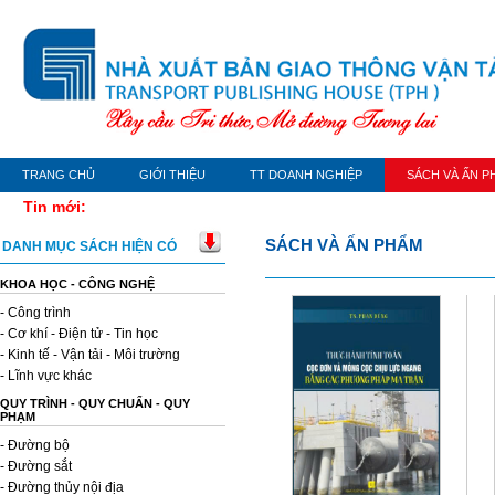
TRANG CHỦ
GIỚI THIỆU
TT DOANH NGHIỆP
SÁCH VÀ ẤN P
Tin mới:
SÁCH VÀ ẤN PHẨM
DANH MỤC SÁCH HIỆN CÓ
KHOA HỌC - CÔNG NGHỆ
- Công trình
- Cơ khí - Điện tử - Tin học
- Kinh tế - Vận tải - Môi trường
- Lĩnh vực khác
QUY TRÌNH - QUY CHUẨN - QUY
PHẠM
- Đường bộ
- Đường sắt
- Đường thủy nội địa