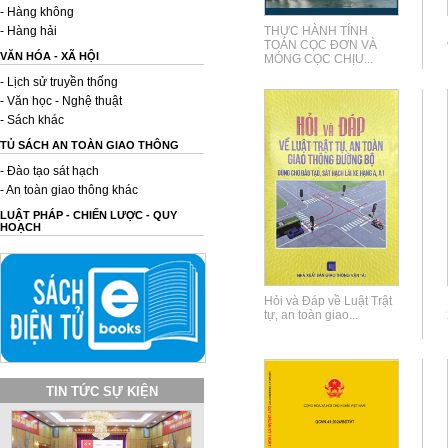
- Hàng không
- Hàng hải
THỰC HÀNH TÍNH
TOÁN CỌC ĐƠN VÀ
VĂN HÓA - XÃ HỘI
MÓNG CỌC CHỊU...
- Lịch sử truyền thống
- Văn học - Nghệ thuật
- Sách khác
TỦ SÁCH AN TOÀN GIAO THÔNG
- Đào tạo sát hạch
- An toàn giao thông khác
LUẬT PHÁP - CHIẾN LƯỢC - QUY
HOẠCH
Hỏi và Đáp về Luật Trật
tự, an toàn giao...
TIN TỨC SỰ KIỆN