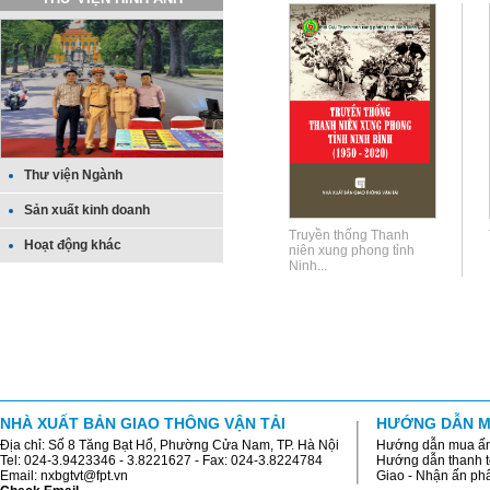
Thư viện Ngành
Sản xuất kinh doanh
Truyền thống Thanh
Hoạt động khác
niên xung phong tỉnh
Ninh...
NHÀ XUẤT BẢN GIAO THÔNG VẬN TẢI
HƯỚNG DẪN M
Địa chỉ: Số 8 Tăng Bạt Hổ, Phường Cửa Nam, TP. Hà Nội
Hướng dẫn mua ấ
Tel: 024-3.9423346 - 3.8221627 - Fax: 024-3.8224784
Hướng dẫn thanh 
Email: nxbgtvt@fpt.vn
Giao - Nhận ấn p