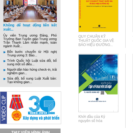
Không để hoạt động liên kết
xuất...
Ủy viên Trung ương Đảng, Phó
QUY CHUẨN KỸ
Trưởng Ban Tuyên giáo Trung ương
THUẬT QUỐC GIA VỀ
Trần Thanh Lâm nhấn mạnh, toàn
BÁO HIỆU ĐƯỜNG...
ngành Xuất...
Bốn bước chuyển từ Hội nghị
Trung ương 3: Bảo...
Trình Quốc hội Luật sửa đổi, bổ
sung một số điều...
Người dân hào hứng check-in, trải
nghiệm gian...
Sửa đổi, bổ sung Luật Xuất bản:
Tạo không gian...
Khởi đầu của Kỷ
nguyên số hóa
THƯ VIỆN HÌNH ẢNH