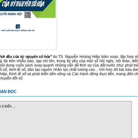
hởi đầu của kỷ nguyên số hóa”
do TS
. Nguyễn Hoàng Hiệp biên soạn
,
tập hợp n
 tải trên nhiều báo, tạp chí lớn, trong kỷ yếu của một số hội nghị, hội thảo, d
ội dung cuốn sách xoay quanh những vấn đề thời sự của đất nước như: phát triể
i số, kinh tế số, đào tạo nguồn nhân lực chất lượng cao... Với hơn 40 bài báo 
hiệp
,
Kinh tế số và phát triển bền vững
và
Các hành động thực tiễn,
mang đến ch
 chuyển đổi số.
BẠN ĐỌC
ý kiến ...