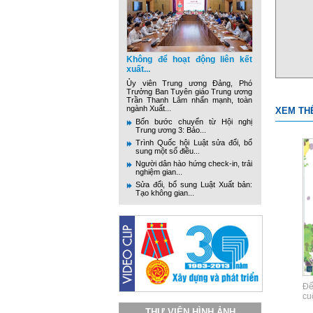
Không để hoạt động liên kết
xuất...
Ủy viên Trung ương Đảng, Phó
Trưởng Ban Tuyên giáo Trung ương
Trần Thanh Lâm nhấn mạnh, toàn
ngành Xuất...
XEM TH
Bốn bước chuyển từ Hội nghị
Trung ương 3: Bảo...
Trình Quốc hội Luật sửa đổi, bổ
sung một số điều...
Người dân hào hứng check-in, trải
nghiệm gian...
Sửa đổi, bổ sung Luật Xuất bản:
Tạo không gian...
Để
cu
THƯ VIỆN HÌNH ẢNH