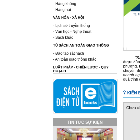
- Hàng không
- Hàng hải
VĂN HÓA - XÃ HỘI
- Lịch sử truyền thống
- Văn học - Nghệ thuật
- Sách khác
TỦ SÁCH AN TOÀN GIAO THÔNG
- Đào tạo sát hạch
“K
- An toàn giao thông khác
được đăng
phương. N
LUẬT PHÁP - CHIẾN LƯỢC - QUY
chuyển đổ
HOẠCH
doanh ng
quá trình
Ý KIẾN 
Chưa có 
TIN TỨC SỰ KIỆN