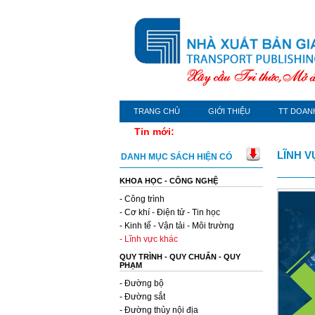
TRANG CHỦ
GIỚI THIỆU
TT DOAN
Tin mới:
LĨNH 
DANH MỤC SÁCH HIỆN CÓ
KHOA HỌC - CÔNG NGHỆ
- Công trình
- Cơ khí - Điện tử - Tin học
- Kinh tế - Vận tải - Môi trường
- Lĩnh vực khác
QUY TRÌNH - QUY CHUẨN - QUY
PHẠM
- Đường bộ
- Đường sắt
- Đường thủy nội địa