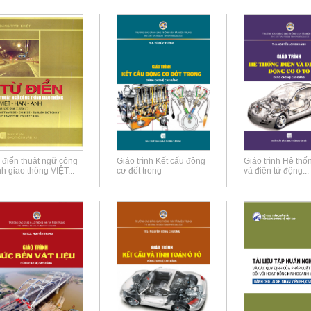
 điển thuật ngữ công
Giáo trình Kết cấu động
Giáo trình Hệ thố
ình giao thông VIỆT...
cơ đốt trong
và điện tử động...