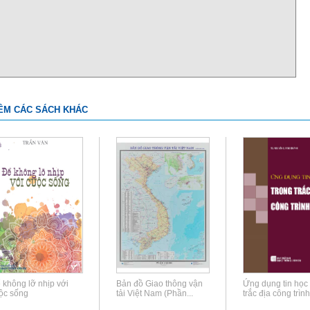
ÊM CÁC SÁCH KHÁC
 không lỡ nhịp với
Bản đồ Giao thông vận
Ứng dụng tin học 
ộc sống
tải Việt Nam (Phần...
trắc địa công trình