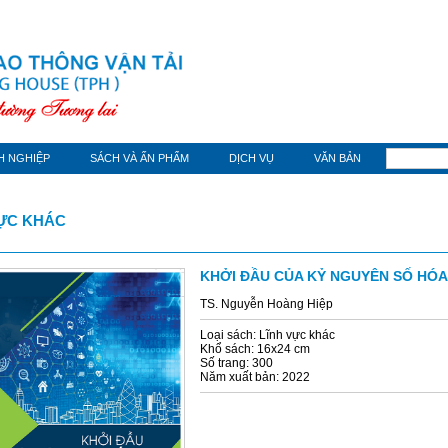
H NGHIỆP
SÁCH VÀ ẤN PHẨM
DỊCH VỤ
VĂN BẢN
VỰC KHÁC
KHỞI ĐẦU CỦA KỶ NGUYÊN SỐ HÓA
TS. Nguyễn Hoàng Hiệp
Loại sách: Lĩnh vực khác
Khổ sách: 16x24 cm
Số trang: 300
Năm xuất bản: 2022