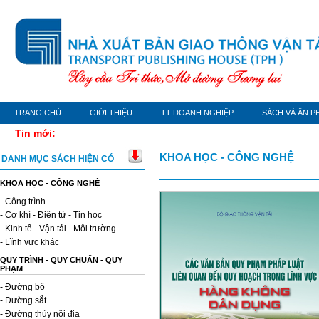
TRANG CHỦ
GIỚI THIỆU
TT DOANH NGHIỆP
SÁCH VÀ ẤN P
Tin mới:
KHOA HỌC - CÔNG NGHỆ
DANH MỤC SÁCH HIỆN CÓ
KHOA HỌC - CÔNG NGHỆ
- Công trình
- Cơ khí - Điện tử - Tin học
- Kinh tế - Vận tải - Môi trường
- Lĩnh vực khác
QUY TRÌNH - QUY CHUẨN - QUY
PHẠM
- Đường bộ
- Đường sắt
- Đường thủy nội địa