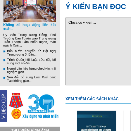
Ý KIẾN BẠN ĐỌC
Chưa có ý kiến ...
Không để hoạt động liên kết
xuất...
Ủy viên Trung ương Đảng, Phó
Trưởng Ban Tuyên giáo Trung ương
Trần Thanh Lâm nhấn mạnh, toàn
ngành Xuất...
Bốn bước chuyển từ Hội nghị
Trung ương 3: Bảo...
Trình Quốc hội Luật sửa đổi, bổ
sung một số điều...
Người dân hào hứng check-in, trải
nghiệm gian...
Sửa đổi, bổ sung Luật Xuất bản:
Tạo không gian...
XEM THÊM CÁC SÁCH KHÁC
THƯ VIỆN HÌNH ẢNH