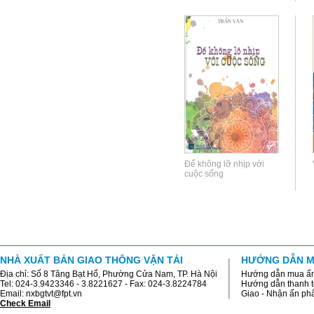
Để không lỡ nhịp với
cuộc sống
NHÀ XUẤT BẢN GIAO THÔNG VẬN TẢI
HƯỚNG DẪN M
Địa chỉ: Số 8 Tăng Bạt Hổ, Phường Cửa Nam, TP. Hà Nội
Hướng dẫn mua ấ
Tel: 024-3.9423346 - 3.8221627 - Fax: 024-3.8224784
Hướng dẫn thanh 
Email: nxbgtvt@fpt.vn
Giao - Nhận ấn p
Check Email