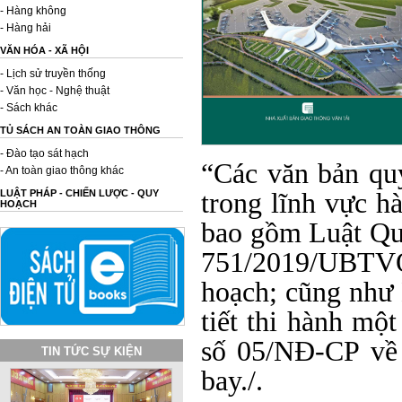
- Hàng không
- Hàng hải
VĂN HÓA - XÃ HỘI
- Lịch sử truyền thống
- Văn học - Nghệ thuật
- Sách khác
TỦ SÁCH AN TOÀN GIAO THÔNG
- Đào tạo sát hạch
“Các văn bản qu
- An toàn giao thông khác
trong lĩnh vực h
LUẬT PHÁP - CHIẾN LƯỢC - QUY
HOẠCH
bao gồm Luật Q
751/2019/UBTVQH
hoạch; cũng như
tiết thi hành mộ
số 05/NĐ-CP về 
TIN TỨC SỰ KIỆN
bay./.