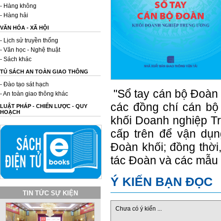
- Hàng không
- Hàng hải
VĂN HÓA - XÃ HỘI
- Lịch sử truyền thống
- Văn học - Nghệ thuật
- Sách khác
TỦ SÁCH AN TOÀN GIAO THÔNG
- Đào tạo sát hạch
"Sổ tay cán bộ Đoàn 
- An toàn giao thông khác
các đồng chí cán bộ
LUẬT PHÁP - CHIẾN LƯỢC - QUY
HOẠCH
khối Doanh nghiệp T
cấp trên để vận dụ
Đoàn khối; đồng thời
tác Đoàn và các mẫu 
Ý KIẾN BẠN ĐỌC
TIN TỨC SỰ KIỆN
Chưa có ý kiến ...