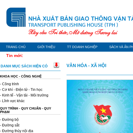
TRANG CHỦ
GIỚI THIỆU
TT DOANH NGHIỆP
SÁCH VÀ ẤN P
Tin mới:
VĂN HÓA - XÃ HỘI
DANH MỤC SÁCH HIỆN CÓ
KHOA HỌC - CÔNG NGHỆ
- Công trình
- Cơ khí - Điện tử - Tin học
- Kinh tế - Vận tải - Môi trường
- Lĩnh vực khác
QUY TRÌNH - QUY CHUẨN - QUY
PHẠM
- Đường bộ
- Đường sắt
- Đường thủy nội địa