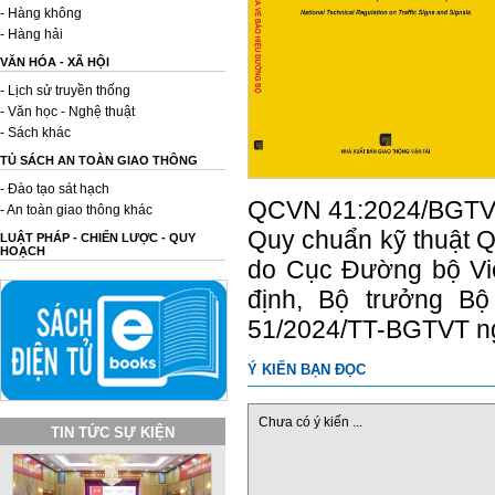
- Hàng không
- Hàng hải
VĂN HÓA - XÃ HỘI
- Lịch sử truyền thống
- Văn học - Nghệ thuật
- Sách khác
TỦ SÁCH AN TOÀN GIAO THÔNG
- Đào tạo sát hạch
QCVN 41:2024/BGTVT
- An toàn giao thông khác
Quy chuẩn kỹ thuật 
LUẬT PHÁP - CHIẾN LƯỢC - QUY
HOẠCH
do Cục Đường bộ Vi
định, Bộ trưởng Bộ
51/2024/TT-BGTVT ng
Ý KIẾN BẠN ĐỌC
Chưa có ý kiến ...
TIN TỨC SỰ KIỆN