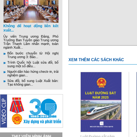
Không để hoạt động liên kết
xuất...
Ủy viên Trung ương Đảng, Phó
Trưởng Ban Tuyên giáo Trung ương
Trần Thanh Lâm nhấn mạnh, toàn
ngành Xuất...
Bốn bước chuyển từ Hội nghị
Trung ương 3: Bảo...
XEM THÊM CÁC SÁCH KHÁC
Trình Quốc hội Luật sửa đổi, bổ
sung một số điều...
Người dân hào hứng check-in, trải
nghiệm gian...
Sửa đổi, bổ sung Luật Xuất bản:
Tạo không gian...
THƯ VIỆN HÌNH ẢNH
Luật Đường sắt năm