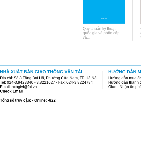
Quy chuẩn kỹ thuật
quốc gia về phân cấp
và...
NHÀ XUẤT BẢN GIAO THÔNG VẬN TẢI
HƯỚNG DẪN M
Địa chỉ: Số 8 Tăng Bạt Hổ, Phường Cửa Nam, TP. Hà Nội
Hướng dẫn mua ấ
Tel: 024-3.9423346 - 3.8221627 - Fax: 024-3.8224784
Hướng dẫn thanh 
Email: nxbgtvt@fpt.vn
Giao - Nhận ấn p
Check Email
Tổng số truy cập: - Online: -822