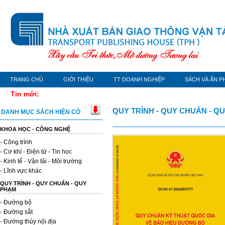
TRANG CHỦ
GIỚI THIỆU
TT DOANH NGHIỆP
SÁCH VÀ ẤN P
Tin mới:
QUY TRÌNH - QUY CHUẨN - Q
DANH MỤC SÁCH HIỆN CÓ
KHOA HỌC - CÔNG NGHỆ
- Công trình
- Cơ khí - Điện tử - Tin học
- Kinh tế - Vận tải - Môi trường
- Lĩnh vực khác
QUY TRÌNH - QUY CHUẨN - QUY
PHẠM
- Đường bộ
- Đường sắt
- Đường thủy nội địa