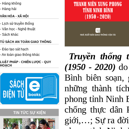
- Hàng không
- Hàng hải
VĂN HÓA - XÃ HỘI
- Lịch sử truyền thống
- Văn học - Nghệ thuật
- Sách khác
TỦ SÁCH AN TOÀN GIAO THÔNG
- Đào tạo sát hạch
Truyền thống 
- An toàn giao thông khác
LUẬT PHÁP - CHIẾN LƯỢC - QUY
(1950 - 2020)
do
HOẠCH
Bình biên soạn, 
những thành tíc
phong tỉnh Ninh B
chống thực dân 
TIN TỨC SỰ KIỆN
giới,…; Sự ra đờ