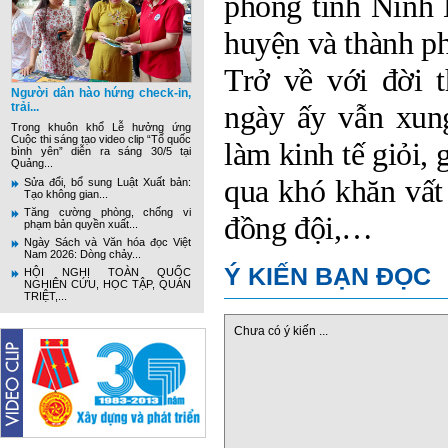
phong tỉnh Ninh 
huyện và thành ph
Trở về với đời 
Người dân hào hứng check-in,
ngày ấy vẫn xun
trải...
Trong khuôn khổ Lễ hưởng ứng
Cuộc thi sáng tạo video clip “Tổ quốc
làm kinh tế giỏi,
bình yên” diễn ra sáng 30/5 tại
Quảng...
qua khó khăn vất
Sửa đổi, bổ sung Luật Xuất bản:
Tạo không gian...
Tăng cường phòng, chống vi
đồng đội,…
phạm bản quyền xuất...
Ngày Sách và Văn hóa đọc Việt
Nam 2026: Dòng chảy...
Ý KIẾN BẠN ĐỌC
HỘI NGHỊ TOÀN QUỐC
NGHIÊN CỨU, HỌC TẬP, QUÁN
TRIỆT,...
Chưa có ý kiến ...