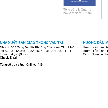
Tổng công ty Quản lý
bay Việt Nam 25 năm...
NHÀ XUẤT BẢN GIAO THÔNG VẬN TẢI
HƯỚNG DẪN M
Địa chỉ: Số 8 Tăng Bạt Hổ, Phường Cửa Nam, TP. Hà Nội
Hướng dẫn mua ấ
Tel: 024-3.9423346 - 3.8221627 - Fax: 024-3.8224784
Hướng dẫn thanh 
Email: nxbgtvt@fpt.vn
Giao - Nhận ấn p
Check Email
Tổng số truy cập: - Online: -439