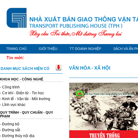
TRANG CHỦ
GIỚI THIỆU
TT DOANH NGHIỆP
SÁCH VÀ ẤN P
Tin mới:
VĂN HÓA - XÃ HỘI
DANH MỤC SÁCH HIỆN CÓ
KHOA HỌC - CÔNG NGHỆ
- Công trình
- Cơ khí - Điện tử - Tin học
- Kinh tế - Vận tải - Môi trường
- Lĩnh vực khác
QUY TRÌNH - QUY CHUẨN - QUY
PHẠM
- Đường bộ
- Đường sắt
- Đường thủy nội địa