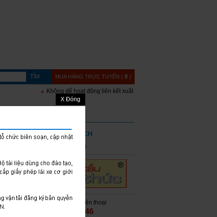
TÌM
0
MUA HÀNG TRỰC TUYẾN (
)
Không để hoạt động liên kết xuất bản trở thành khoảng trống trong q
X Đóng
 AN TOÀN
ĐẶT MUA SÁCH
CHO ĐÀO
Giá : 63,000 VNĐ
ƯỜNG BỘ
Mua hàng qua điện thoại
024 3942.8746