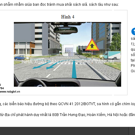
Sách gồm 3 phần:
Phần I.
Luật Trật tự, an toàn giao thôn
(Trích Luật số 36/2024/QH15 nagyf 27/6/202
Phần II.
Một số văn bản hướng dẫn thi hà
tự, an toàn giao thông đường bộ;
Phần III.
600 câu hỏi
Dùng cho Đào tạo, sát 
cơ giới đường bộ.
BẠN ĐỌC
ý kiến ...