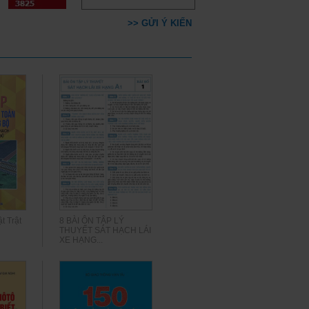
>> GỬI Ý KIẾN
t Trật
8 BÀI ÔN TẬP LÝ
THUYẾT SÁT HẠCH LÁI
XE HẠNG...