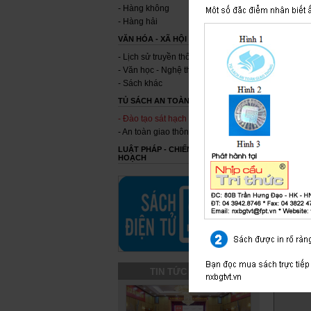
- Hàng không
- Hàng hải
VĂN HÓA - XÃ HỘI
- Lịch sử truyền thống
- Văn học - Nghệ thuật
- Sách khác
TỦ SÁCH AN TOÀN GIAO THÔNG
- Đào tạo sát hạch
- An toàn giao thông khác
Ý KIẾN 
LUẬT PHÁP - CHIẾN LƯỢC - QUY
HOẠCH
Chưa có 
TIN TỨC SỰ KIỆN