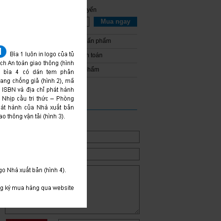
Mua hàng trực tuyến
g đường bộ
Số lượng:
Mua ngay
4);
Hướng dẫn mua ấn phẩm
nh
Luật Trật
Hướng dẫn thanh toán
hạch lái xe
Giao - Nhận ấn phẩm
ĐÓNG GÓP Ý KIẾN