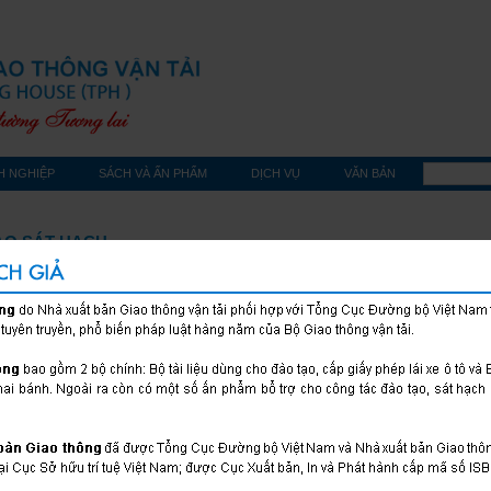
H NGHIỆP
SÁCH VÀ ẤN PHẨM
DỊCH VỤ
VĂN BẢN
ẠO SÁT HẠCH
TÀI LIỆU HỌC TẬP LUẬT TRẬT TỰ,
GIAO THÔNG ĐƯỜNG BỘ - DÙNG 
TẠO, SÁT HẠCH LÁI XE CƠ GIỚI Đ
Nhà xuất bản Giao thông vận tải
Loại sách: Đào tạo sát hạch
Khổ sách: 13 x 19 cm
Số trang: 356
Năm xuất bản: 2025