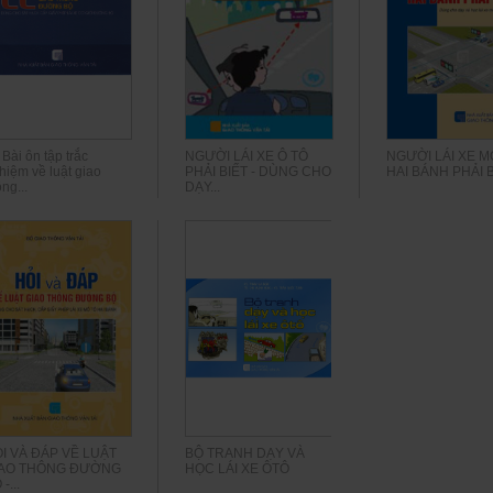
 Bài ôn tập trắc
NGƯỜI LÁI XE Ô TÔ
NGƯỜI LÁI XE M
hiệm về luật giao
PHẢI BIẾT - DÙNG CHO
HAI BÁNH PHẢI 
ng...
DẠY...
I VÀ ĐÁP VỀ LUẬT
BỘ TRANH DẠY VÀ
IAO THÔNG ĐƯỜNG
HỌC LÁI XE ÔTÔ
-...