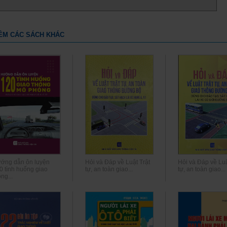
ÊM CÁC SÁCH KHÁC
ớng dẫn ôn luyện
Hỏi và Đáp về Luật Trật
Hỏi và Đáp về Luậ
0 tình huống giao
tự, an toàn giao...
tự, an toàn giao...
ng...