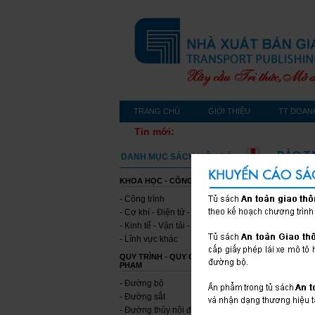
TRANG CHỦ
GIỚI THIỆU
TT DOAN
Tin mới:
ĐÀO T
DANH MỤC SÁCH HIỆN CÓ
KHOA HỌC - CÔNG NGHỆ
- Công trình
- Cơ khí - Điện tử - Tin học
- Kinh tế - Vận tải - Môi trường
- Lĩnh vực khác
QUY TRÌNH - QUY CHUẨN - QUY
PHẠM
- Đường bộ
- Đường sắt
- Đường thủy nội địa