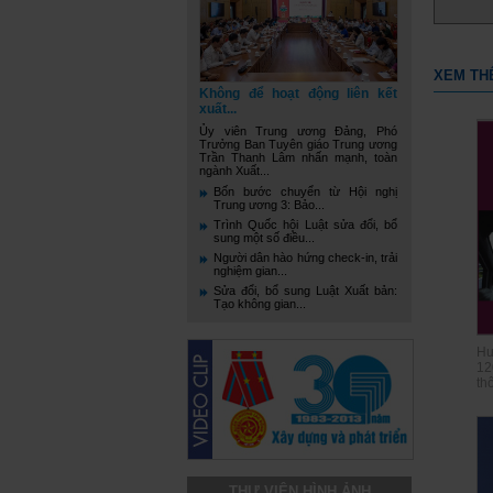
XEM TH
Không để hoạt động liên kết
xuất...
Ủy viên Trung ương Đảng, Phó
Trưởng Ban Tuyên giáo Trung ương
Trần Thanh Lâm nhấn mạnh, toàn
ngành Xuất...
Bốn bước chuyển từ Hội nghị
Trung ương 3: Bảo...
Trình Quốc hội Luật sửa đổi, bổ
sung một số điều...
Người dân hào hứng check-in, trải
nghiệm gian...
Sửa đổi, bổ sung Luật Xuất bản:
Tạo không gian...
Hư
12
thô
THƯ VIỆN HÌNH ẢNH