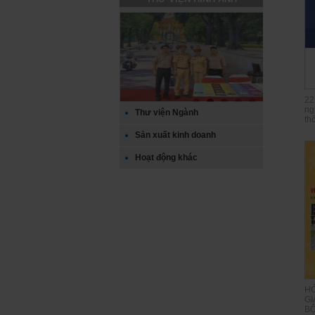
22
ng
Thư viện Ngành
thô
Sản xuất kinh doanh
Hoạt động khác
HỎ
G
BỘ 