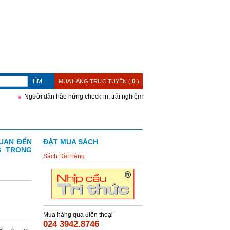
TÌM
0
MUA HÀNG TRỰC TUYẾN (
)
Người dân hào hứng check-in, trải nghiệm gian trưng bày của CSGT và th
UAN ĐẾN
ĐẶT MUA SÁCH
G TRONG
Sách Đặt hàng
Mua hàng qua điện thoại
024 3942.8746