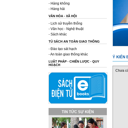
- Hàng không
- Hàng hải
VĂN HÓA - XÃ HỘI
- Lịch sử truyền thống
- Văn học - Nghệ thuật
- Sách khác
TỦ SÁCH AN TOÀN GIAO THÔNG
- Đào tạo sát hạch
- An toàn giao thông khác
Ý KIẾN 
LUẬT PHÁP - CHIẾN LƯỢC - QUY
HOẠCH
Chưa có 
TIN TỨC SỰ KIỆN