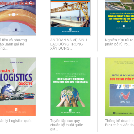
ỉ tiêu và phương
AN TOÀN VÀ VỆ SINH
Nghiên cứu rủi ro 
áp đánh giá hệ
LAO ĐỘNG TRONG
phân bổ rủi ro...
ng...
XÂY DỰNG...
ản lý Logistics quốc
Tuyển tập các quy
Thống kê doanh 
chuẩn kỹ thuật quốc
Bưu chính viễn t
gia...