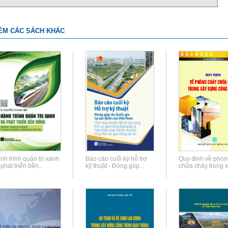
ÊM CÁC SÁCH KHÁC
nh trình quản trị xanh
Báo cáo cuối kỳ hỗ trợ
Quy định về phòn
phát triển bền...
kỹ thuật - Đóng góp...
chữa cháy trong xâ