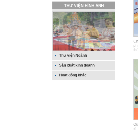
THƯ VIỆN HÌNH ẢNH
Ch
ph
thố
Thư viện Ngành
Sản xuất kinh doanh
Hoạt động khác
Qu
tế