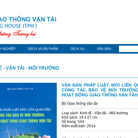
H NGHIỆP
SÁCH VÀ ẤN PHẨM
DỊCH VỤ
VĂN BẢN
Ế - VẬN TẢI - MÔI TRƯỜNG
VĂN BẢN PHÁP LUẬT MỚI LIÊN Q
CÔNG TÁC BẢO VỆ MÔI TRƯỜN
HOẠT ĐỘNG GIAO THÔNG VẬN TẢO
Bộ Giao thông vận tải
Loại sách: Kinh tế - Vận tải - Môi trường
Khổ sách: 19 x 27 cm
Số trang: 544
Năm xuất bản: 2014