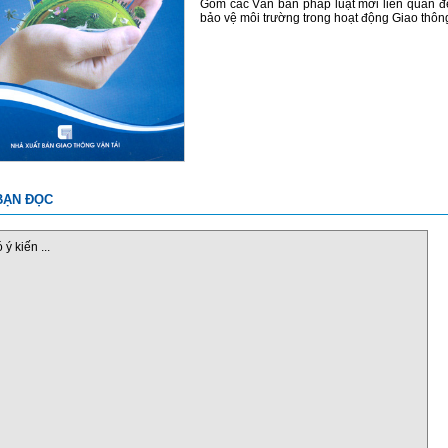
Gồm các Văn bản pháp luật mới liên quan đ
bảo vệ môi trường trong hoạt động Giao thôn
BẠN ĐỌC
ý kiến ...