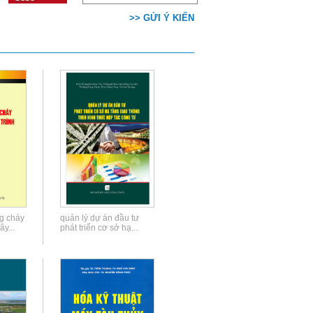
>> GỬI Ý KIẾN
g cháy
quản lý dự án đầu tư
y...
phát triển cơ sở hạ...