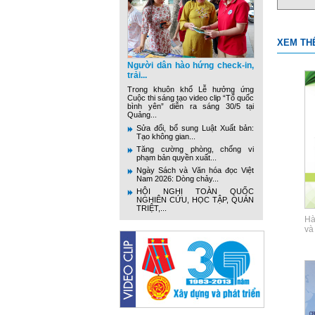
XEM TH
Người dân hào hứng check-in,
trải...
Trong khuôn khổ Lễ hưởng ứng
Cuộc thi sáng tạo video clip “Tổ quốc
bình yên” diễn ra sáng 30/5 tại
Quảng...
Sửa đổi, bổ sung Luật Xuất bản:
Tạo không gian...
Tăng cường phòng, chống vi
phạm bản quyền xuất...
Ngày Sách và Văn hóa đọc Việt
Nam 2026: Dòng chảy...
HỘI NGHỊ TOÀN QUỐC
NGHIÊN CỨU, HỌC TẬP, QUÁN
TRIỆT,...
Hà
và 