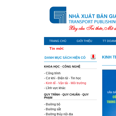
TRANG CHỦ
GIỚI THIỆU
TT DOAN
Tin mới:
KINH T
DANH MỤC SÁCH HIỆN CÓ
KHOA HỌC - CÔNG NGHỆ
- Công trình
- Cơ khí - Điện tử - Tin học
- Kinh tế - Vận tải - Môi trường
- Lĩnh vực khác
QUY TRÌNH - QUY CHUẨN - QUY
PHẠM
- Đường bộ
- Đường sắt
- Đường thủy nội địa