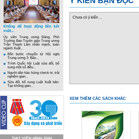
Ý KIẾN BẠN ĐỌC
Chưa có ý kiến ...
Không để hoạt động liên kết
xuất...
Ủy viên Trung ương Đảng, Phó
Trưởng Ban Tuyên giáo Trung ương
Trần Thanh Lâm nhấn mạnh, toàn
ngành Xuất...
Bốn bước chuyển từ Hội nghị
Trung ương 3: Bảo...
Trình Quốc hội Luật sửa đổi, bổ
sung một số điều...
Người dân hào hứng check-in, trải
nghiệm gian...
Sửa đổi, bổ sung Luật Xuất bản:
Tạo không gian...
XEM THÊM CÁC SÁCH KHÁC
THƯ VIỆN HÌNH ẢNH