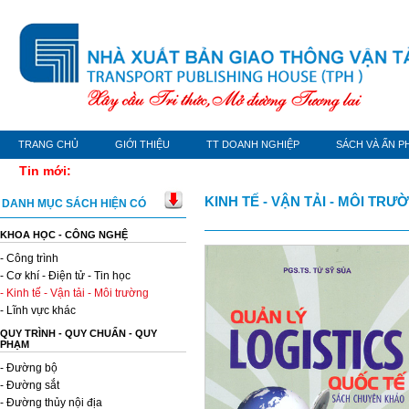
TRANG CHỦ
GIỚI THIỆU
TT DOANH NGHIỆP
SÁCH VÀ ẤN P
Tin mới:
KINH TẾ - VẬN TẢI - MÔI TRƯ
DANH MỤC SÁCH HIỆN CÓ
KHOA HỌC - CÔNG NGHỆ
- Công trình
- Cơ khí - Điện tử - Tin học
- Kinh tế - Vận tải - Môi trường
- Lĩnh vực khác
QUY TRÌNH - QUY CHUẨN - QUY
PHẠM
- Đường bộ
- Đường sắt
- Đường thủy nội địa