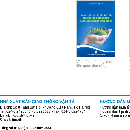
Văn bản pháp luật mới
liên quan đến công...
NHÀ XUẤT BẢN GIAO THÔNG VẬN TẢI
HƯỚNG DẪN M
Địa chỉ: Số 8 Tăng Bạt Hổ, Phường Cửa Nam, TP. Hà Nội
Hướng dẫn mua ấ
Tel: 024-3.9423346 - 3.8221627 - Fax: 024-3.8224784
Hướng dẫn thanh 
Email: nxbgtvt@fpt.vn
Giao - Nhận ấn p
Check Email
Tổng số truy cập: - Online: -684