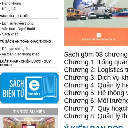
- Hàng không
- Hàng hải
VĂN HÓA - XÃ HỘI
- Lịch sử truyền thống
- Văn học - Nghệ thuật
- Sách khác
TỦ SÁCH AN TOÀN GIAO THÔNG
- Đào tạo sát hạch
Sách gồm 08 chương
- An toàn giao thông khác
Chương 1: Tổng quan 
LUẬT PHÁP - CHIẾN LƯỢC - QUY
HOẠCH
Chương 2: Logistics t
Chương 3: Dịch vụ k
Chương 4: Quản lý hà
Chương 5: Hệ thống v
Chương 6: Môi trường
Chương 7: Quy hoạch 
TIN TỨC SỰ KIỆN
Chương 8: Quản lý thô