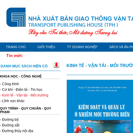
TRANG CHỦ
GIỚI THIỆU
TT DOANH NGHIỆP
SÁCH VÀ ẤN P
Tin mới:
KINH TẾ - VẬN TẢI - MÔI TRƯ
DANH MỤC SÁCH HIỆN CÓ
KHOA HỌC - CÔNG NGHỆ
- Công trình
- Cơ khí - Điện tử - Tin học
- Kinh tế - Vận tải - Môi trường
- Lĩnh vực khác
QUY TRÌNH - QUY CHUẨN - QUY
PHẠM
- Đường bộ
- Đường sắt
- Đường thủy nội địa