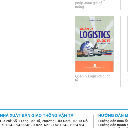
pháp đánh giá hệ
thống...
Quản lý Logistics quốc
tế
NHÀ XUẤT BẢN GIAO THÔNG VẬN TẢI
HƯỚNG DẪN M
Địa chỉ: Số 8 Tăng Bạt Hổ, Phường Cửa Nam, TP. Hà Nội
Hướng dẫn mua ấ
Tel: 024-3.9423346 - 3.8221627 - Fax: 024-3.8224784
Hướng dẫn thanh 