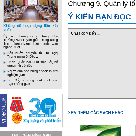
Chương 9. Quản lý t
Ý KIẾN BẠN ĐỌC
Không để hoạt động liên kết
xuất...
Chưa có ý kiến ...
Ủy viên Trung ương Đảng, Phó
Trưởng Ban Tuyên giáo Trung ương
Trần Thanh Lâm nhấn mạnh, toàn
ngành Xuất...
Bốn bước chuyển từ Hội nghị
Trung ương 3: Bảo...
Trình Quốc hội Luật sửa đổi, bổ
sung một số điều...
Người dân hào hứng check-in, trải
nghiệm gian...
Sửa đổi, bổ sung Luật Xuất bản:
Tạo không gian...
XEM THÊM CÁC SÁCH KHÁC
THƯ VIỆN HÌNH ẢNH