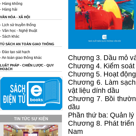
- Hàng không
- Hàng hải
VĂN HÓA - XÃ HỘI
- Lịch sử truyền thống
- Văn học - Nghệ thuật
- Sách khác
TỦ SÁCH AN TOÀN GIAO THÔNG
- Đào tạo sát hạch
Chương 3. Dầu mỏ v
- An toàn giao thông khác
Chương 4. Kiểm soát v
LUẬT PHÁP - CHIẾN LƯỢC - QUY
HOẠCH
Chương 5. Hoạt động 
Chương 6. Làm sạch b
vật liệu dính dầu
Chương 7. Bồi thường
dầu
Phần thứ ba: Quản lý
TIN TỨC SỰ KIỆN
Chương 8. Phát triển
Nam