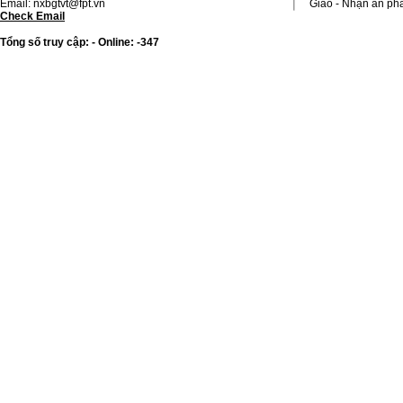
Email: nxbgtvt@fpt.vn
Giao - Nhận ấn p
Check Email
Tổng số truy cập: - Online: -347