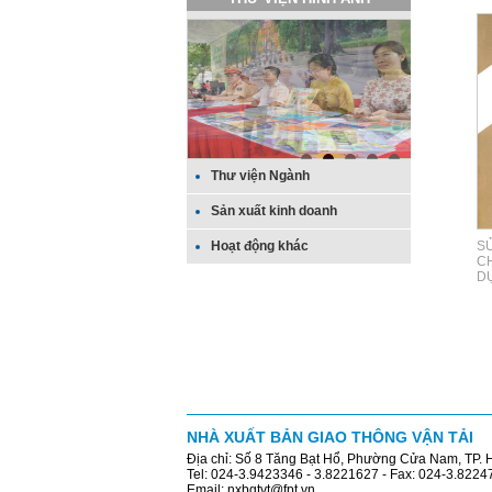
Thư viện Ngành
Sản xuất kinh doanh
Hoạt động khác
S
C
D
NHÀ XUẤT BẢN GIAO THÔNG VẬN TẢI
Địa chỉ: Số 8 Tăng Bạt Hổ, Phường Cửa Nam, TP. 
Tel: 024-3.9423346 - 3.8221627 - Fax: 024-3.8224
Email: nxbgtvt@fpt.vn