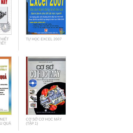
THIẾT
TỰ HỌC EXCEL 2007
TIẾT
RNET
CƠ SỞ CƠ HỌC MÁY
ỆU QUẢ
(TẬP 1)