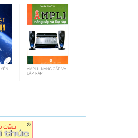
UYẾN
ÂMPLI - NÂNG CẤP VÀ
LẮP RÁP