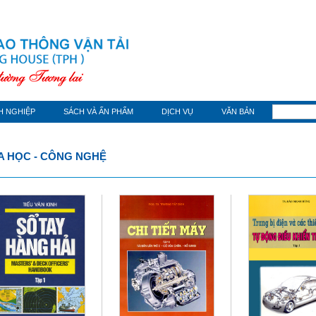
H NGHIỆP
SÁCH VÀ ẤN PHẨM
DỊCH VỤ
VĂN BẢN
 HỌC - CÔNG NGHỆ