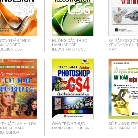
ƯỚNG DẪN THỰC
HƯỚNG DẪN THỰC
BÀI TẬP CƠ SỞ 
ÀNH ADOBE
HÀNH ADOBE
KẾ MÁY VÀ CHI 
DESIGN CS6
ILLUSTRATOR CS6
MÁY
 THUẬT LÀM MỊN DA
GIÁO TRÌNH THỰC
SỬ DỤNG INTE
I NEAT IMAGE
HÀNH PHUC CHẾ ẢNH
AN TOÀN VÀ HI
OTOSHOP...