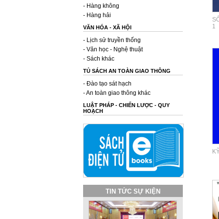
- Hàng không
- Hàng hải
SỔ
1
VĂN HÓA - XÃ HỘI
- Lịch sử truyền thống
- Văn học - Nghệ thuật
- Sách khác
TỦ SÁCH AN TOÀN GIAO THÔNG
- Đào tạo sát hạch
- An toàn giao thông khác
LUẬT PHÁP - CHIẾN LƯỢC - QUY
HOẠCH
K
TIN TỨC SỰ KIỆN