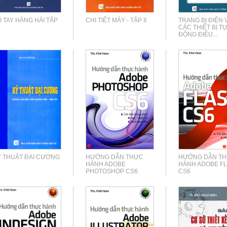
 TAY HÀNG HẢI TẬP
CHI TIẾT MÁY - TẬP II
TRANG BỊ ĐIỆN 
CÁC THIẾT BỊ T
ĐỘNG ĐIỀU...
Ỹ THUẬT ĐẠI CƯƠNG
HƯỚNG DẪN THỰC
HƯỚNG DẪN T
HÀNH ADOBE
HÀNH ADOBE F
PHOTOSHOP CS6
CS6