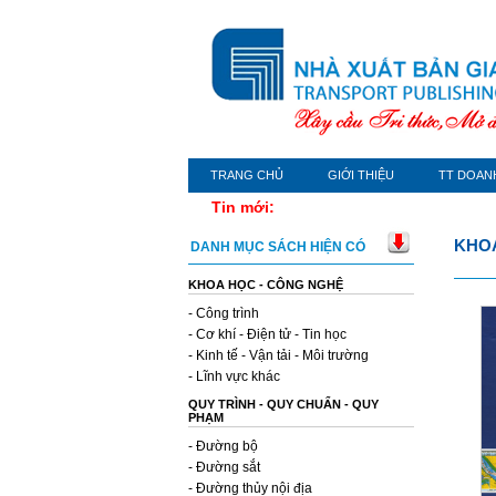
TRANG CHỦ
GIỚI THIỆU
TT DOAN
Tin mới:
KHOA
DANH MỤC SÁCH HIỆN CÓ
KHOA HỌC - CÔNG NGHỆ
- Công trình
- Cơ khí - Điện tử - Tin học
- Kinh tế - Vận tải - Môi trường
- Lĩnh vực khác
QUY TRÌNH - QUY CHUẨN - QUY
PHẠM
- Đường bộ
- Đường sắt
- Đường thủy nội địa