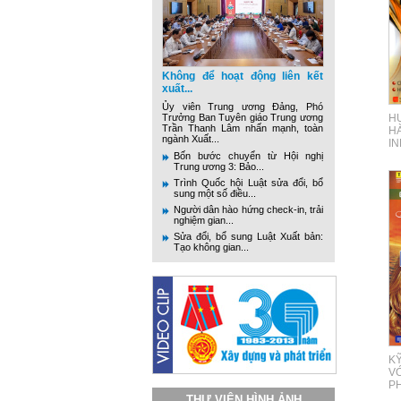
Không để hoạt động liên kết
xuất...
Ủy viên Trung ương Đảng, Phó
Trưởng Ban Tuyên giáo Trung ương
H
Trần Thanh Lâm nhấn mạnh, toàn
H
ngành Xuất...
IN
Bốn bước chuyển từ Hội nghị
Trung ương 3: Bảo...
Trình Quốc hội Luật sửa đổi, bổ
sung một số điều...
Người dân hào hứng check-in, trải
nghiệm gian...
Sửa đổi, bổ sung Luật Xuất bản:
Tạo không gian...
KỸ
VỚ
PH
THƯ VIỆN HÌNH ẢNH