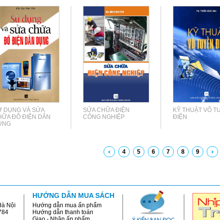
Ử DỤNG VÀ SỬA
SỬA CHỮA ĐIỆN
KỸ THUẬT VÔ T
HỮA ĐỒ ĐIỆN DÂN
CÔNG NGHIỆP
ĐIỆN
ỤNG
4
5
6
7
8
9
HƯỚNG DẪN MUA SÁCH
Hà Nội
Hướng dẫn mua ấn phẩm
784
Hướng dẫn thanh toán
Giao - Nhận ấn phẩm