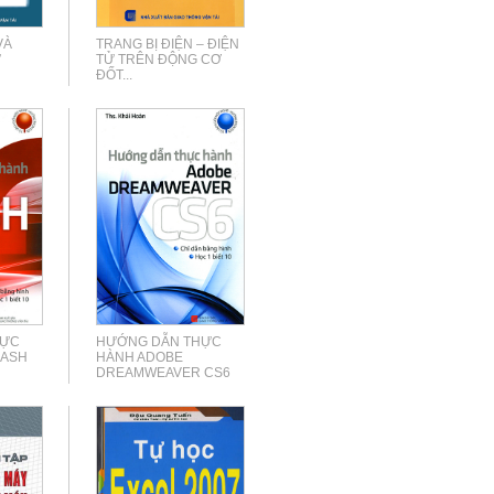
VÀ
TRANG BỊ ĐIỆN – ĐIỆN
Ự
TỬ TRÊN ĐỘNG CƠ
ĐỐT...
HỰC
HƯỚNG DẪN THỰC
LASH
HÀNH ADOBE
DREAMWEAVER CS6