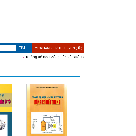
TÌM
0
MUA HÀNG TRỰC TUYẾN (
)
Không để hoạt động liên kết xuất bản trở thành khoảng trống trong quả