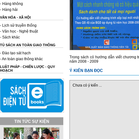
- Hàng không
- Hàng hải
VĂN HÓA - XÃ HỘI
- Lịch sử truyền thống
- Văn học - Nghệ thuật
- Sách khác
TỦ SÁCH AN TOÀN GIAO THÔNG
- Đào tạo sát hạch
Trong sách có hướng dẫn viết chương t
- An toàn giao thông khác
năm 2008 - 2009
LUẬT PHÁP - CHIẾN LƯỢC - QUY
Ý KIẾN BẠN ĐỌC
HOẠCH
Chưa có ý kiến ...
TIN TỨC SỰ KIỆN