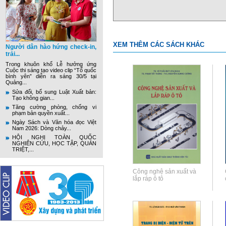
XEM THÊM CÁC SÁCH KHÁC
Người dân hào hứng check-in,
trải...
Trong khuôn khổ Lễ hưởng ứng
Cuộc thi sáng tạo video clip “Tổ quốc
bình yên” diễn ra sáng 30/5 tại
Quảng...
Sửa đổi, bổ sung Luật Xuất bản:
Tạo không gian...
Tăng cường phòng, chống vi
phạm bản quyền xuất...
Ngày Sách và Văn hóa đọc Việt
Nam 2026: Dòng chảy...
HỘI NGHỊ TOÀN QUỐC
NGHIÊN CỨU, HỌC TẬP, QUÁN
TRIỆT,...
Công nghệ sản xuất và
lắp ráp ô tô