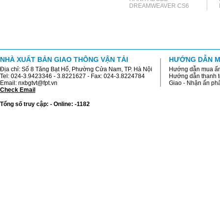
DREAMWEAVER CS6
NHÀ XUẤT BẢN GIAO THÔNG VẬN TẢI
HƯỚNG DẪN M
Địa chỉ: Số 8 Tăng Bạt Hổ, Phường Cửa Nam, TP. Hà Nội
Hướng dẫn mua ấ
Tel: 024-3.9423346 - 3.8221627 - Fax: 024-3.8224784
Hướng dẫn thanh 
Email: nxbgtvt@fpt.vn
Giao - Nhận ấn p
Check Email
Tổng số truy cập: - Online: -1182