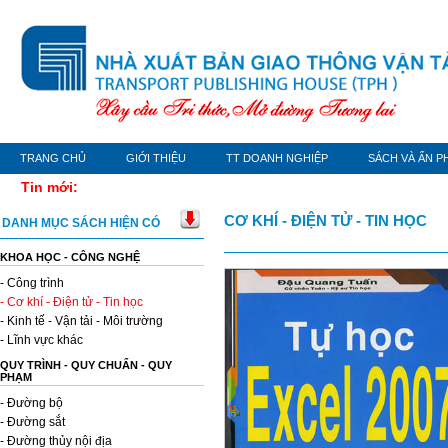
TRANG CHỦ
GIỚI THIỆU
TT DOANH NGHIỆP
SÁCH VÀ ẤN P
Tin mới:
CƠ KHÍ - ĐIỆN TỬ - TIN HỌC
DANH MỤC SÁCH HIỆN CÓ
KHOA HỌC - CÔNG NGHỆ
- Công trình
- Cơ khí - Điện tử - Tin học
- Kinh tế - Vận tải - Môi trường
- Lĩnh vực khác
QUY TRÌNH - QUY CHUẨN - QUY
PHẠM
- Đường bộ
- Đường sắt
- Đường thủy nội địa