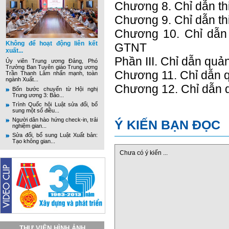
Chương 8. Chỉ dẫn t
Chương 9. Chỉ dẫn t
Chương 10. Chỉ dẫn
Không để hoạt động liên kết
GTNT
xuất...
Phần III. Chỉ dẫn qu
Ủy viên Trung ương Đảng, Phó
Trưởng Ban Tuyên giáo Trung ương
Chương 11. Chỉ dẫn 
Trần Thanh Lâm nhấn mạnh, toàn
ngành Xuất...
Chương 12. Chỉ dẫn 
Bốn bước chuyển từ Hội nghị
Trung ương 3: Bảo...
Trình Quốc hội Luật sửa đổi, bổ
sung một số điều...
Người dân hào hứng check-in, trải
Ý KIẾN BẠN ĐỌC
nghiệm gian...
Sửa đổi, bổ sung Luật Xuất bản:
Tạo không gian...
Chưa có ý kiến ...
THƯ VIỆN HÌNH ẢNH