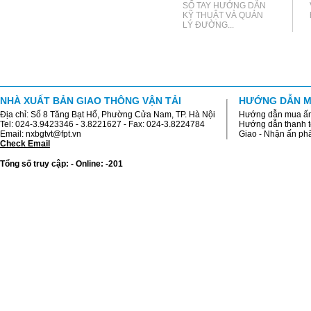
SỔ TAY HƯỚNG DẪN
KỸ THUẬT VÀ QUẢN
LÝ ĐƯỜNG...
NHÀ XUẤT BẢN GIAO THÔNG VẬN TẢI
HƯỚNG DẪN M
Địa chỉ: Số 8 Tăng Bạt Hổ, Phường Cửa Nam, TP. Hà Nội
Hướng dẫn mua ấ
Tel: 024-3.9423346 - 3.8221627 - Fax: 024-3.8224784
Hướng dẫn thanh 
Email: nxbgtvt@fpt.vn
Giao - Nhận ấn p
Check Email
Tổng số truy cập: - Online: -201