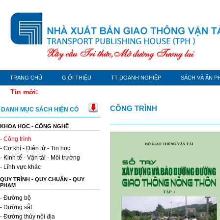
TRANG CHỦ
GIỚI THIỆU
TT DOANH NGHIỆP
SÁCH VÀ ẤN P
Tin mới:
CÔNG TRÌNH
DANH MỤC SÁCH HIỆN CÓ
KHOA HỌC - CÔNG NGHỆ
- Công trình
- Cơ khí - Điện tử - Tin học
- Kinh tế - Vận tải - Môi trường
- Lĩnh vực khác
QUY TRÌNH - QUY CHUẨN - QUY
PHẠM
- Đường bộ
- Đường sắt
- Đường thủy nội địa