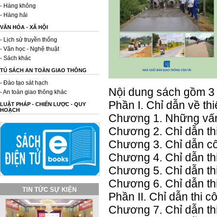
- Hàng không
- Hàng hải
VĂN HÓA - XÃ HỘI
- Lịch sử truyền thống
- Văn học - Nghệ thuật
- Sách khác
TỦ SÁCH AN TOÀN GIAO THÔNG
- Đào tạo sát hạch
Nội dung sách gồm 3
- An toàn giao thông khác
Phần I. Chỉ dẫn về t
LUẬT PHÁP - CHIẾN LƯỢC - QUY
HOẠCH
Chương 1. Những vấ
Chương 2. Chỉ dẫn t
Chương 3. Chỉ dẫn cô
Chương 4. Chỉ dẫn t
Chương 5. Chỉ dẫn t
Chương 6. Chỉ dẫn th
TIN TỨC SỰ KIỆN
Phần II. Chỉ dẫn thi
Chương 7. Chỉ dẫn t