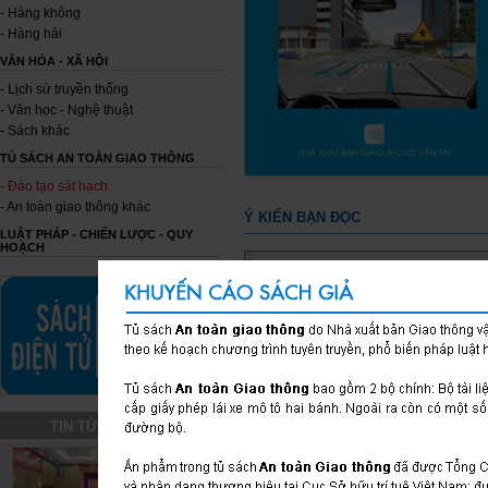
- Hàng không
- Hàng hải
VĂN HÓA - XÃ HỘI
- Lịch sử truyền thống
- Văn học - Nghệ thuật
- Sách khác
TỦ SÁCH AN TOÀN GIAO THÔNG
- Đào tạo sát hạch
- An toàn giao thông khác
Ý KIẾN BẠN ĐỌC
LUẬT PHÁP - CHIẾN LƯỢC - QUY
HOẠCH
Trần Thị Thùy Trang ( thuytrang.tra
Quy định về đèn chiếu gần chiếu xa
TIN TỨC SỰ KIỆN