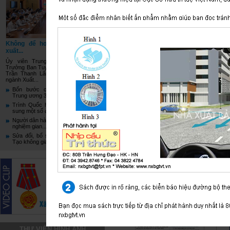
XEM THÊM CÁC SÁCH KHÁC
Không để hoạt động liên kết
xuất...
Ủy viên Trung ương Đảng, Phó
Trưởng Ban Tuyên giáo Trung ương
Trần Thanh Lâm nhấn mạnh, toàn
ngành Xuất...
Bốn bước chuyển từ Hội nghị
Trung ương 3: Bảo...
Trình Quốc hội Luật sửa đổi, bổ
sung một số điều...
Người dân hào hứng check-in, trải
nghiệm gian...
Sửa đổi, bổ sung Luật Xuất bản:
Tạo không gian...
Hướng dẫn ôn luyện
120 tình huống giao
thông...
THƯ VIỆN HÌNH ẢNH