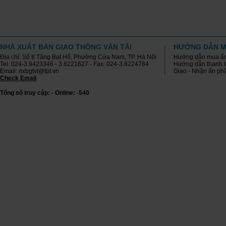
NHÀ XUẤT BẢN GIAO THÔNG VẬN TẢI
HƯỚNG DẪN M
Địa chỉ: Số 8 Tăng Bạt Hổ, Phường Cửa Nam, TP. Hà Nội
Hướng dẫn mua ấ
Tel: 024-3.9423346 - 3.8221627 - Fax: 024-3.8224784
Hướng dẫn thanh 
Email: nxbgtvt@fpt.vn
Giao - Nhận ấn p
Check Email
Tổng số truy cập: - Online: -540