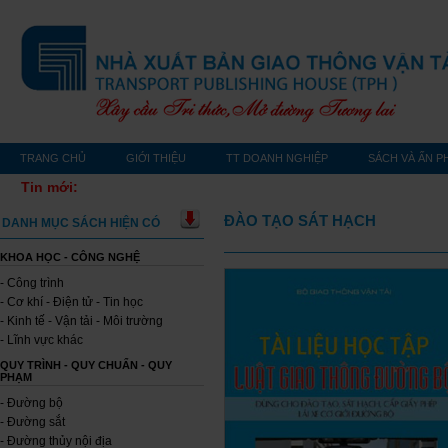
TRANG CHỦ
GIỚI THIỆU
TT DOANH NGHIỆP
SÁCH VÀ ẤN P
Tin mới:
ĐÀO TẠO SÁT HẠCH
DANH MỤC SÁCH HIỆN CÓ
KHOA HỌC - CÔNG NGHỆ
- Công trình
- Cơ khí - Điện tử - Tin học
- Kinh tế - Vận tải - Môi trường
- Lĩnh vực khác
QUY TRÌNH - QUY CHUẨN - QUY
PHẠM
- Đường bộ
- Đường sắt
- Đường thủy nội địa