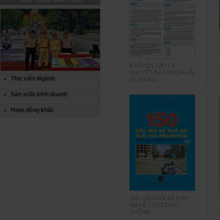
8 BÀI ÔN TẬP LÝ
THUYẾT SÁT HẠCH LÁI
Thư viện Ngành
XE HẠNG...
Sản xuất kinh doanh
Hoạt động khác
150 CÂU HỎI VÀ ĐÁP
ÁN VỀ LUẬT GIAO
THÔNG...