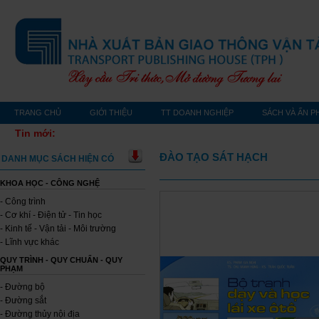
TRANG CHỦ
GIỚI THIỆU
TT DOANH NGHIỆP
SÁCH VÀ ẤN P
Tin mới:
ĐÀO TẠO SÁT HẠCH
DANH MỤC SÁCH HIỆN CÓ
KHOA HỌC - CÔNG NGHỆ
- Công trình
- Cơ khí - Điện tử - Tin học
- Kinh tế - Vận tải - Môi trường
- Lĩnh vực khác
QUY TRÌNH - QUY CHUẨN - QUY
PHẠM
- Đường bộ
- Đường sắt
- Đường thủy nội địa