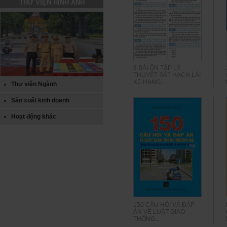
THƯ VIỆN HÌNH ẢNH
8 BÀI ÔN TẬP LÝ
THUYẾT SÁT HẠCH LÁI
XE HẠNG...
Thư viện Ngành
Sản xuất kinh doanh
Hoạt động khác
150 CÂU HỎI VÀ ĐÁP
ÁN VỀ LUẬT GIAO
THÔNG...