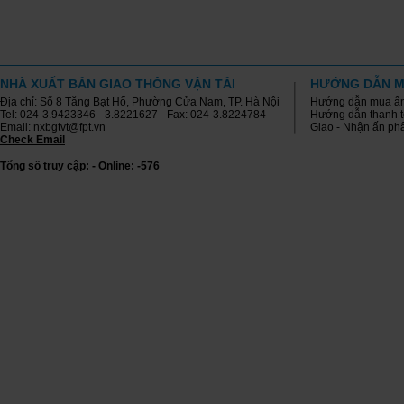
NHÀ XUẤT BẢN GIAO THÔNG VẬN TẢI
HƯỚNG DẪN M
Địa chỉ: Số 8 Tăng Bạt Hổ, Phường Cửa Nam, TP. Hà Nội
Hướng dẫn mua ấ
Tel: 024-3.9423346 - 3.8221627 - Fax: 024-3.8224784
Hướng dẫn thanh 
Email: nxbgtvt@fpt.vn
Giao - Nhận ấn p
Check Email
Tổng số truy cập: - Online: -576