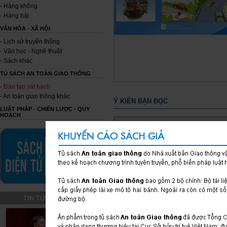
- Hàng không
- Hàng hải
VĂN HÓA - XÃ HỘI
- Lịch sử truyền thống
- Văn học - Nghệ thuật
- Sách khác
TỦ SÁCH AN TOÀN GIAO THÔNG
- Đào tạo sát hạch
- An toàn giao thông khác
Ý KIẾN BẠN ĐỌC
LUẬT PHÁP - CHIẾN LƯỢC - QUY
HOẠCH
lâm hạnh phúc ( phuclam745@gmail.
Tôi ở miền tây, tôi muốn mua bộ bài 
A1. nhưng không biết công ty có ch
không? nếu có cho xin địa chỉ. cám 
TIN TỨC SỰ KIỆN