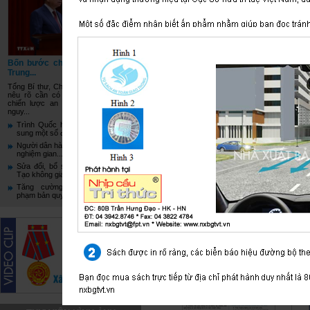
XEM THÊM CÁC SÁCH KHÁC
Bốn bước chuyển từ Hội nghị
Trung...
Tổng Bí thư, Chủ tịch nước Tô Lâm
nêu rõ cần có bước chuyển trong
chiến lược an ninh, từ xử lý từng
nguy...
Trình Quốc hội Luật sửa đổi, bổ
sung một số điều...
Người dân hào hứng check-in, trải
nghiệm gian...
Sửa đổi, bổ sung Luật Xuất bản:
Tạo không gian...
Tăng cường phòng, chống vi
phạm bản quyền xuất...
Hướng dẫn ôn luyện
120 tình huống giao
thông...