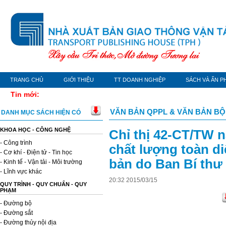
TRANG CHỦ
GIỚI THIỆU
TT DOANH NGHIỆP
SÁCH VÀ ẤN P
Tin mới:
VĂN BẢN QPPL & VĂN BẢN BỘ
DANH MỤC SÁCH HIỆN CÓ
KHOA HỌC - CÔNG NGHỆ
Chỉ thị 42-CT/TW 
- Công trình
chất lượng toàn di
- Cơ khí - Điện tử - Tin học
bản do Ban Bí thư
- Kinh tế - Vận tải - Môi trường
- Lĩnh vực khác
20
:
32
2015
/
03
/
15
QUY TRÌNH - QUY CHUẨN - QUY
PHẠM
- Đường bộ
- Đường sắt
- Đường thủy nội địa