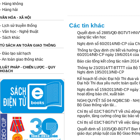
- Hàng không
- Hàng hải
VĂN HÓA - XÃ HỘI
Các tin khác
- Lịch sử truyền thống
- Văn học - Nghệ thuật
Quyết định số 2885/QĐ-BGTVT-HNVVN
sáng tác văn học
- Sách khác
Nghị định số 60/2014/NĐ-CP của Chí
TỦ SÁCH AN TOÀN GIAO THÔNG
Thông tư Quy định chi tiết và hướng 
- Đào tạo sát hạch
60/2014/NĐ-CP ngày 19/6/2014 của C
- An toàn giao thông khác
Báo cáo tổng kết công tác năm 2014 
LUẬT PHÁP - CHIẾN LƯỢC - QUY
Thông tư 23/2014/TT-BTTTT của Bộ T
HOẠCH
Nghị định 195/2013/NĐ-CP
Kế hoạch tổ chức Đại hội Thi đua và 
Đại hội Thi đua yêu nước toàn quốc l
Nghị định số 159/2013/NĐ-CP ngày 
hoạt động báo chí, xuất bản
NGHỊ QUYẾT Số 04-NQ/BCSĐ - NHỊ 
Bộ Giao thông vận tải...
Chỉ thị số 02/CT-BGTVT Về chủ động ứ
nguyên, tăng cường công tác bảo vệ
Chỉ thị số 03/CT-BGTVT Về việc tăn
Quyết định số 1035/QĐ-BGTVT Ban h
giáo dục pháp luật của Bộ Giao thông