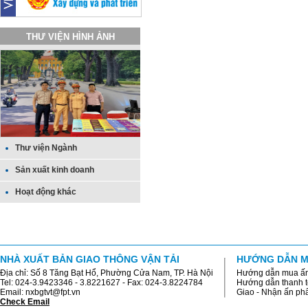
THƯ VIỆN HÌNH ẢNH
Thư viện Ngành
Sản xuất kinh doanh
Hoạt động khác
NHÀ XUẤT BẢN GIAO THÔNG VẬN TẢI
HƯỚNG DẪN M
Địa chỉ: Số 8 Tăng Bạt Hổ, Phường Cửa Nam, TP. Hà Nội
Hướng dẫn mua ấ
Tel: 024-3.9423346 - 3.8221627 - Fax: 024-3.8224784
Hướng dẫn thanh 
Email: nxbgtvt@fpt.vn
Giao - Nhận ấn p
Check Email