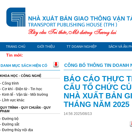
TRANG CHỦ
GIỚI THIỆU
TT DOANH NGHIỆP
SÁCH VÀ ẤN P
Tin mới:
CÔNG BỐ THÔNG TIN DOANH 
DANH MỤC SÁCH HIỆN CÓ
KHOA HỌC - CÔNG NGHỆ
BÁO CÁO THỰC T
- Công trình
CẤU TỔ CHỨC CỦ
- Cơ khí - Điện tử - Tin học
NHÀ XUẤT BẢN GI
- Kinh tế - Vận tải - Môi trường
- Lĩnh vực khác
THÁNG NĂM 2025
QUY TRÌNH - QUY CHUẨN - QUY
PHẠM
14
:
56
2025
/
08
/
13
- Đường bộ
- Đường sắt
- Đường thủy nội địa