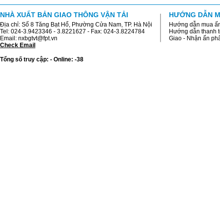
NHÀ XUẤT BẢN GIAO THÔNG VẬN TẢI
HƯỚNG DẪN M
Địa chỉ: Số 8 Tăng Bạt Hổ, Phường Cửa Nam, TP. Hà Nội
Hướng dẫn mua ấ
Tel: 024-3.9423346 - 3.8221627 - Fax: 024-3.8224784
Hướng dẫn thanh 
Email: nxbgtvt@fpt.vn
Giao - Nhận ấn p
Check Email
Tổng số truy cập: - Online: -38