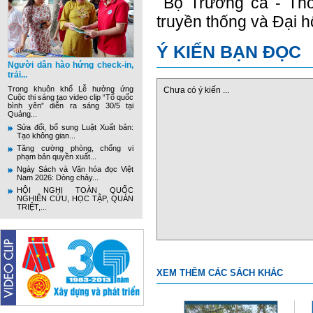
Bộ Trường ca - Th
truyền thống và Đại h
Ý KIẾN BẠN ĐỌC
Người dân hào hứng check-in,
trải...
Trong khuôn khổ Lễ hưởng ứng
Chưa có ý kiến ...
Cuộc thi sáng tạo video clip “Tổ quốc
bình yên” diễn ra sáng 30/5 tại
Quảng...
Sửa đổi, bổ sung Luật Xuất bản:
Tạo không gian...
Tăng cường phòng, chống vi
phạm bản quyền xuất...
Ngày Sách và Văn hóa đọc Việt
Nam 2026: Dòng chảy...
HỘI NGHỊ TOÀN QUỐC
NGHIÊN CỨU, HỌC TẬP, QUÁN
TRIỆT,...
XEM THÊM CÁC SÁCH KHÁC