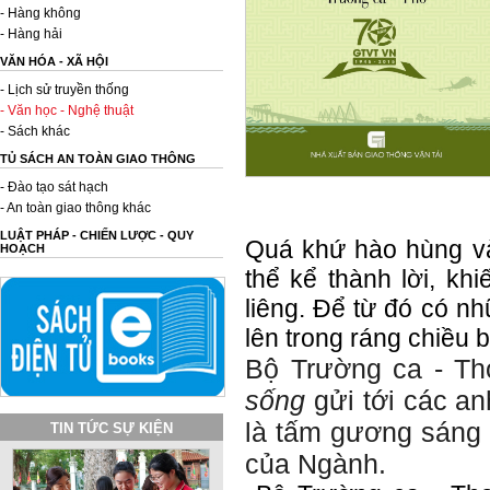
- Hàng không
- Hàng hải
VĂN HÓA - XÃ HỘI
- Lịch sử truyền thống
- Văn học - Nghệ thuật
- Sách khác
TỦ SÁCH AN TOÀN GIAO THÔNG
- Đào tạo sát hạch
- An toàn giao thông khác
LUẬT PHÁP - CHIẾN LƯỢC - QUY
Quá khứ hào hùng và
HOẠCH
thể kể thành lời, kh
liêng. Để từ đó có 
lên trong ráng chiều 
Bộ Trường ca - T
sống
gửi tới các anh
là tấm gương sáng 
TIN TỨC SỰ KIỆN
của Ngành.