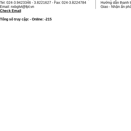
Tel: 024-3.9423346 - 3.8221627 - Fax: 024-3.8224784
Hướng dẫn thanh 
Email: nxbgtvt@fpt.vn
Giao - Nhận ấn p
Check Email
Tổng số truy cập: - Online: -215