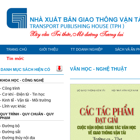
TRANG CHỦ
GIỚI THIỆU
TT DOANH NGHIỆP
SÁCH VÀ ẤN P
Tin mới:
VĂN HỌC - NGHỆ THUẬT
DANH MỤC SÁCH HIỆN CÓ
KHOA HỌC - CÔNG NGHỆ
- Công trình
- Cơ khí - Điện tử - Tin học
- Kinh tế - Vận tải - Môi trường
- Lĩnh vực khác
QUY TRÌNH - QUY CHUẨN - QUY
PHẠM
- Đường bộ
- Đường sắt
- Đường thủy nội địa