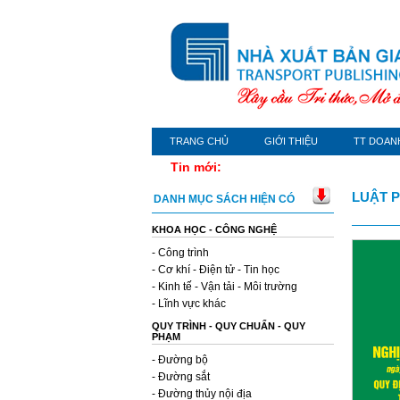
TRANG CHỦ
GIỚI THIỆU
TT DOAN
Tin mới:
LUẬT P
DANH MỤC SÁCH HIỆN CÓ
KHOA HỌC - CÔNG NGHỆ
- Công trình
- Cơ khí - Điện tử - Tin học
- Kinh tế - Vận tải - Môi trường
- Lĩnh vực khác
QUY TRÌNH - QUY CHUẨN - QUY
PHẠM
- Đường bộ
- Đường sắt
- Đường thủy nội địa