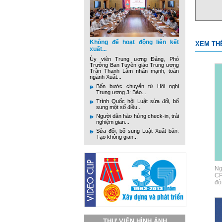
Không để hoạt động liên kết
XEM TH
xuất...
Ủy viên Trung ương Đảng, Phó
Trưởng Ban Tuyên giáo Trung ương
Trần Thanh Lâm nhấn mạnh, toàn
ngành Xuất...
Bốn bước chuyển từ Hội nghị
Trung ương 3: Bảo...
Trình Quốc hội Luật sửa đổi, bổ
sung một số điều...
Người dân hào hứng check-in, trải
nghiệm gian...
Sửa đổi, bổ sung Luật Xuất bản:
Tạo không gian...
Ng
CP
độ
THƯ VIỆN HÌNH ẢNH