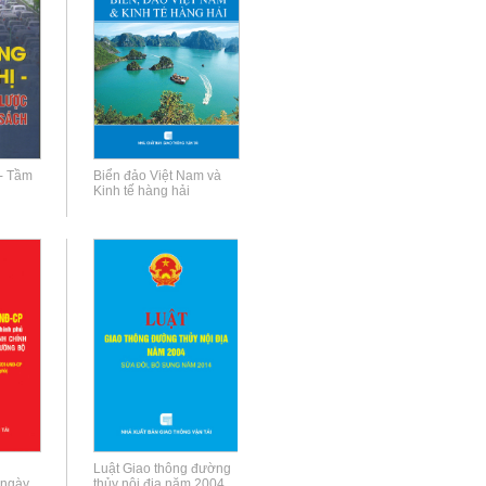
 - Tầm
Biển đảo Việt Nam và
Kinh tế hàng hải
Luật Giao thông đường
 ngày
thủy nội địa năm 2004...