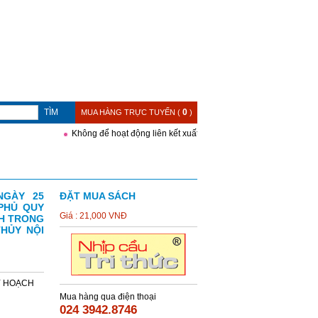
TÌM
0
MUA HÀNG TRỰC TUYẾN (
)
Không để hoạt động liên kết xuất bản trở thành khoảng trống trong
NGÀY 25
ĐẶT MUA SÁCH
PHỦ QUY
Giá : 21,000 VNĐ
NH TRONG
HỦY NỘI
UY HOẠCH
Mua hàng qua điện thoại
024 3942.8746