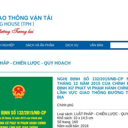
H NGHIỆP
SÁCH VÀ ẤN PHẨM
DỊCH VỤ
VĂN BẢN
HÁP - CHIẾN LƯỢC - QUY HOẠCH
NGHỊ ĐỊNH SỐ 132/2015/NĐ-CP 
THÁNG 12 NĂM 2015 CỦA CHÍNH 
ĐỊNH XỬ PHẠT VI PHẠM HÀNH CHÍ
LĨNH VỰC GIAO THÔNG ĐƯỜNG T
ĐỊA
Chính phủ
Loại sách: LUẬT PHÁP - CHIẾN LƯỢC - Q
Khổ sách: 10 x 14,5 cm
Số trang: 160
Năm xuất bản: 2016