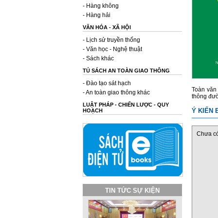
- Hàng không
- Hàng hải
VĂN HÓA - XÃ HỘI
- Lịch sử truyền thống
- Văn học - Nghệ thuật
- Sách khác
TỦ SÁCH AN TOÀN GIAO THÔNG
- Đào tạo sát hạch
Toàn văn 
- An toàn giao thông khác
thông đườ
LUẬT PHÁP - CHIẾN LƯỢC - QUY
Ý KIẾN 
HOẠCH
Chưa có 
TIN TỨC SỰ KIỆN