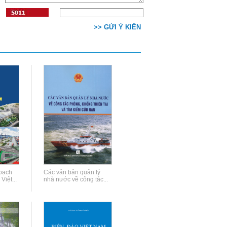
>> GỬI Ý KIẾN
oạch
Các văn bản quản lý
Việt...
nhà nước về công tác...