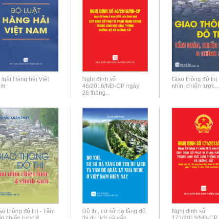
 luật Hàng hải Việt
Nghị định số
Giao thông đô thị
am
46/2016/NĐ-CP ngày
nhìn, chiến lược...
26 tháng...
ao thông đô thị - Tầm
Đô thị, cơ sở hạ tầng đô
Nghị định số
ìn chiến lược &...
thị du lịch và vấn...
171/2013/NĐ-CP