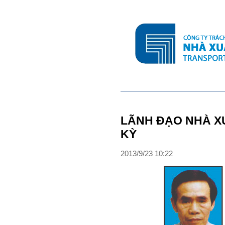
LÃNH ĐẠO NHÀ X
KỲ
2013
/
9
/
23
10
:
22